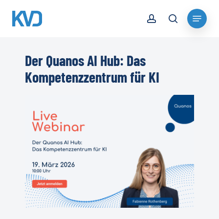
Skip
account
Menu
to
search
Close
main
Menu
content
Der Quanos AI Hub: Das
Kompetenzzentrum für KI