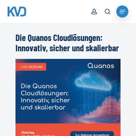
Skip
account
Menu
to
search
Close
main
Menu
content
Die Quanos Cloudlösungen:
Innovativ, sicher und skalierbar