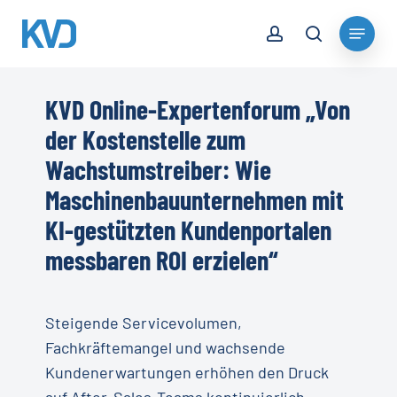
Skip
account
Menu
to
search
Close
main
Menu
content
KVD Online-Expertenforum „Von
der Kostenstelle zum
Wachstumstreiber: Wie
Maschinenbauunternehmen mit
KI-gestützten Kundenportalen
messbaren ROI erzielen“
Steigende Servicevolumen,
Fachkräftemangel und wachsende
Kundenerwartungen erhöhen den Druck