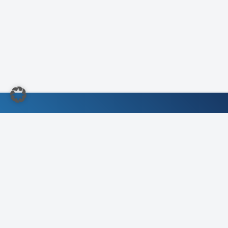
©2022 Kundendienst-Verband Deutschland e.V.
Impressum
/
Kontakt
/
Compliance- &
Kartellrechtliche Richtlinie
Datenschutz
/
Grundsätze der Datenverarbeitung