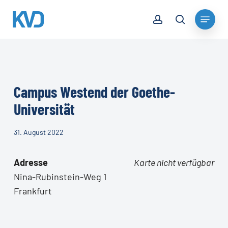
Skip
account
Menu
to
search
Close
main
Menu
content
Campus Westend der Goethe-
Universität
31. August 2022
Adresse
Karte nicht verfügbar
Nina-Rubinstein-Weg 1
Frankfurt