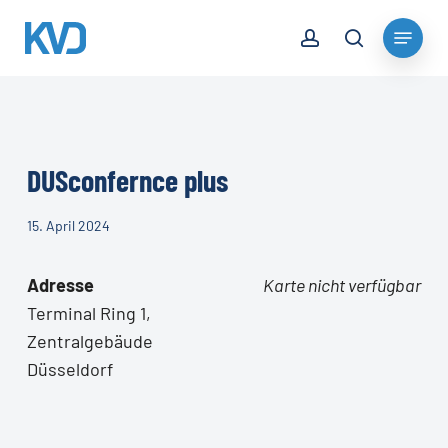
Skip
account
Menu
to
search
Close
main
Menu
content
DUSconfernce plus
15. April 2024
Adresse
Karte nicht verfügbar
Terminal Ring 1,
Zentralgebäude
Düsseldorf