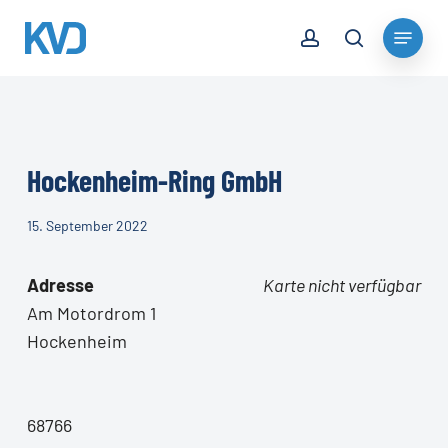
Skip
account
Menu
to
search
Close
main
Menu
content
Hockenheim-Ring GmbH
15. September 2022
Adresse
Karte nicht verfügbar
Am Motordrom 1
Hockenheim
68766