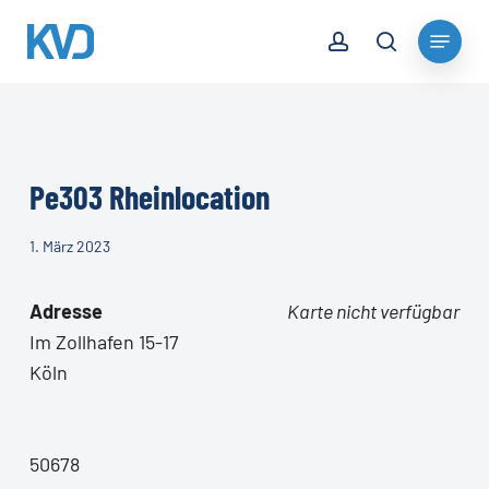
Skip
account
Menu
to
search
Close
main
Menu
content
Pe303 Rheinlocation
1. März 2023
Adresse
Karte nicht verfügbar
Im Zollhafen 15-17
Köln
50678