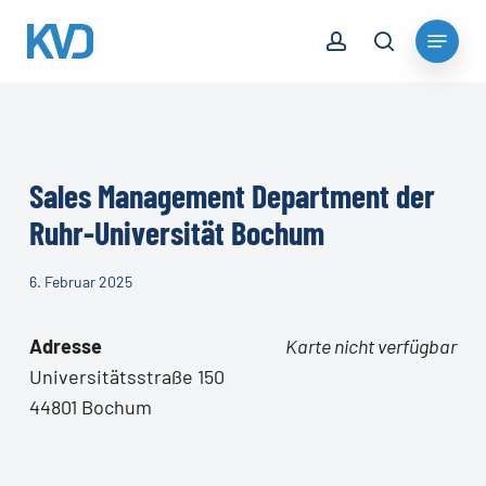
Skip
account
Menu
to
search
Close
main
Menu
content
Sales Management Department der
Ruhr-Universität Bochum
6. Februar 2025
Adresse
Karte nicht verfügbar
Universitätsstraße 150
44801 Bochum