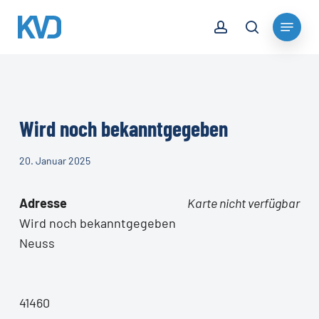
Skip
account
Menu
to
search
Close
main
Menu
content
Wird noch bekanntgegeben
20. Januar 2025
Adresse
Karte nicht verfügbar
Wird noch bekanntgegeben
Neuss
41460