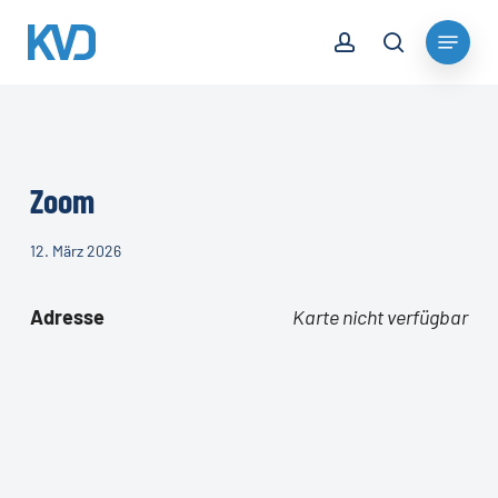
Skip
account
Menu
to
search
Close
main
Menu
content
Zoom
12. März 2026
Adresse
Karte nicht verfügbar