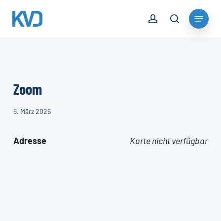
Skip
account
Menu
to
search
Close
main
Menu
content
Zoom
5. März 2026
Adresse
Karte nicht verfügbar