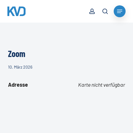
Skip
account
Menu
to
search
Close
main
Menu
content
Zoom
10. März 2026
Adresse
Karte nicht verfügbar