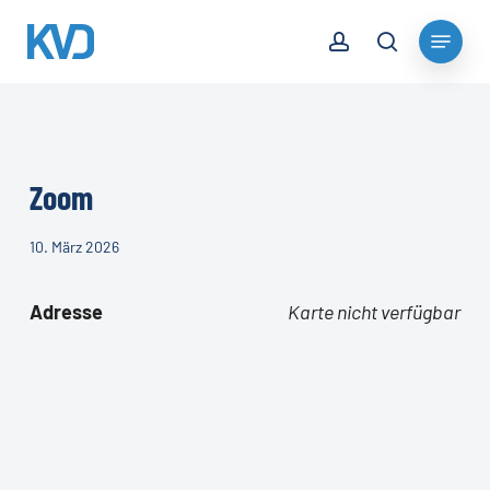
Skip
account
Menu
to
search
Close
main
Menu
content
Zoom
10. März 2026
Adresse
Karte nicht verfügbar