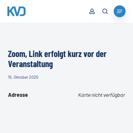
Skip
account
Menu
to
search
Close
main
Menu
content
Zoom, Link erfolgt kurz vor der
Veranstaltung
15. Oktober 2025
Adresse
Karte nicht verfügbar