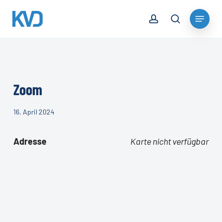
Skip
account
Menu
to
search
Close
main
Menu
content
Zoom
16. April 2024
Adresse
Karte nicht verfügbar