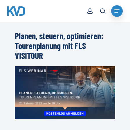
Skip
account
Menu
to
search
Close
main
Menu
content
Planen, steuern, optimieren:
Tourenplanung mit FLS
VISITOUR