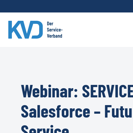
Skip
to
main
content
Webinar: SERVICE
Salesforce – Fut
Service