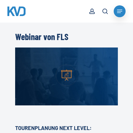
Skip
account
Menu
to
search
Close
main
Menu
content
Webinar von FLS
TOURENPLANUNG NEXT LEVEL: