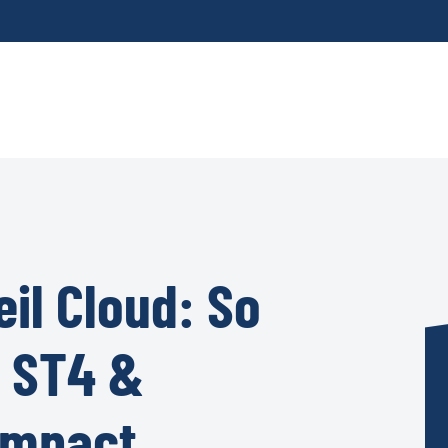
il Cloud: So
 ST4 &
Impact