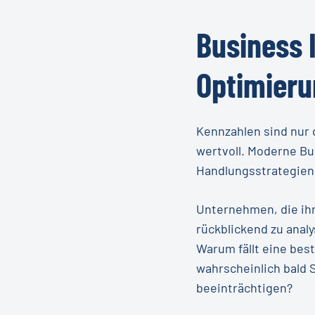
Identifiziert E
Predictive Mai
Optimierungsmögli
Zeigt, ob Autom
Business
Remote-Support
Personalisiert
Wie lassen sich di
Optimier
Kontinuierlic
Einsatz von Ch
Kennzahlen sind nur 
Self-Service-Portal
wertvoll. Moderne Bu
Handlungsstrategien 
Unternehmen, die ihr
rückblickend zu anal
Warum fällt eine be
wahrscheinlich bald 
beeinträchtigen?