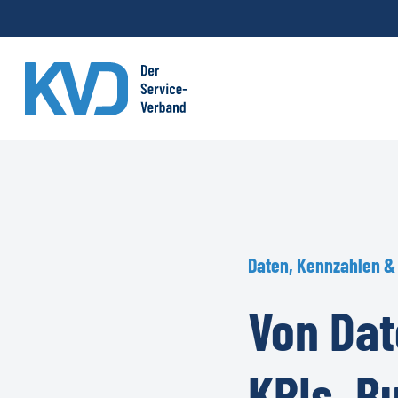
Skip
to
main
content
Daten,
Kennzahlen
&
Von
Dat
KPIs,
B