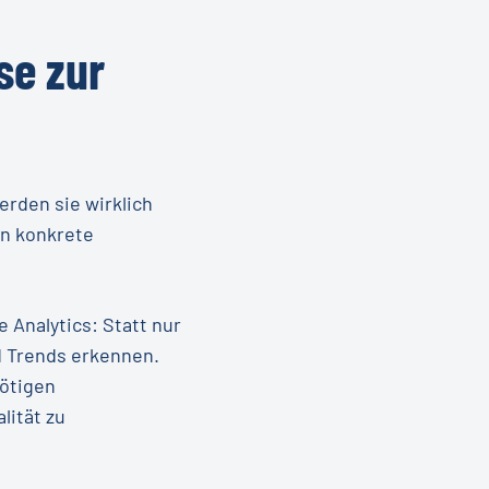
se
zur
e
erden sie wirklich
en konkrete
 Analytics: Statt nur
d Trends erkennen.
ötigen
lität zu