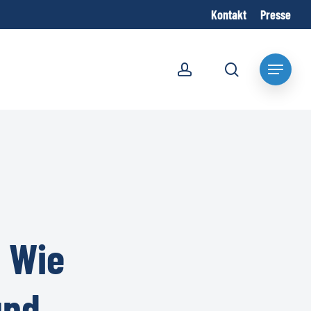
Kontakt
Presse
account
search
Menu
:
Wie
und