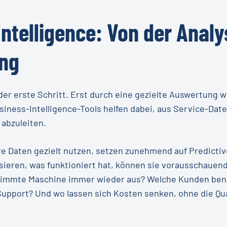
insparpotenziale im Serviceprozess
ntenance zur frühzeitigen Problemvermeidung
chkeiten:
atisierung oder Self-Service-Angebote sinnvoll sind
Intelligence:
Von
der
Analy
 für schnellere Problemlösungen ohne Vor-Ort-Besuch
e Serviceangebote basierend auf Kundendaten
e Kosten senken?
ung
hes Feedbackmanagement
atbots für Standardanfragen
der erste Schritt. Erst durch eine gezielte Auswertung w
e zur Entlastung der Servicemitarbeiter
siness-Intelligence-Tools helfen dabei, aus Service-Dat
abzuleiten.
e Daten gezielt nutzen, setzen zunehmend auf Predictive
ysieren, was funktioniert hat, können sie vorausschauen
stimmte Maschine immer wieder aus? Welche Kunden ben
Support? Und wo lassen sich Kosten senken, ohne die Qua