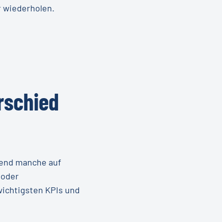
r wiederholen.
rschied
rend manche auf
 oder
wichtigsten KPIs und