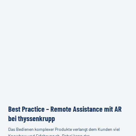
Best
Practice
Best Practice – Remote Assistance mit AR
–
bei thyssenkrupp
Remote
Das Bedienen komplexer Produkte verlangt dem Kunden viel
Assistance
Knowhow und Erfahrung ab. Dabei kann der…