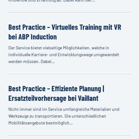
mit
AR
Best
bei
Practice
Best Practice – Virtuelles Training mit VR
thyssenkrupp
–
bei ABP Induction
Virtuelles
Der Service bietet vielseitige Möglichkeiten, welche in
Training
individuelle Karriere- und Entwicklungswege umgewandelt
mit
werden müssen. Dabei…
VR
bei
Best
ABP
Practice
Best Practice – Effiziente Planung |
Induction
–
Ersatzteilvorhersage bei Vaillant
Effiziente
Nicht immer sind im Service umfangreiche Materialien und
Planung
Werkzeuge zu transportieren. Die unterschiedlichen
|
Mobilitätsangebote bestmöglich…
Ersatzteilvorhersage