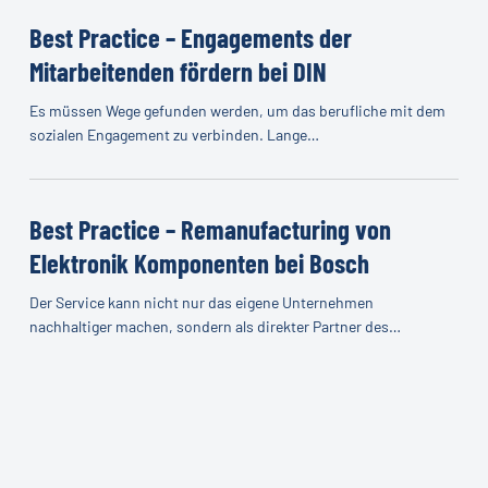
bei
Best
Vaillant
Practice
Best Practice – Engagements der
–
Mitarbeitenden fördern bei DIN
Engagements
Es müssen Wege gefunden werden, um das berufliche mit dem
der
sozialen Engagement zu verbinden. Lange…
Mitarbeitenden
fördern
Best
bei
Practice
Best Practice – Remanufacturing von
DIN
–
Elektronik ­Komponenten bei Bosch
Remanufacturing
Der Service kann nicht nur das eigene Unternehmen
von
nachhaltiger machen, sondern als direkter Partner des…
Elektronik
­
Komponenten
bei
Bosch