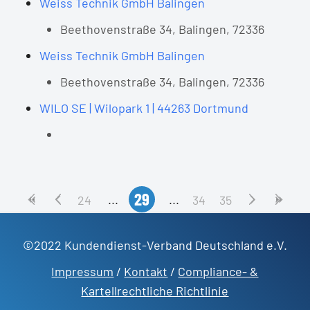
Weiss Technik GmbH Balingen
Beethovenstraße 34, Balingen, 72336
Weiss Technik GmbH Balingen
Beethovenstraße 34, Balingen, 72336
WILO SE | Wilopark 1 | 44263 Dortmund
29
24
34
35
©2022 Kundendienst-Verband Deutschland e.V.
Impressum
/
Kontakt
/
Compliance- &
Kartellrechtliche Richtlinie