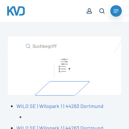
Skip
Bundesland
account
Menu
to
search
Close
main
Menu
content
Suchbegriff
SUCHE
WILO SE | Wilopark 1 | 44263 Dortmund
WILO SE | Wilopark 1 | 44263 Dortmund