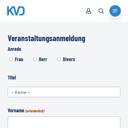
Skip
account
Menu
to
search
Close
main
Menu
content
Veranstaltungsanmeldung
Anrede
Frau
Herr
Divers
Titel
— Keine —
Vorname
(erforderlich)