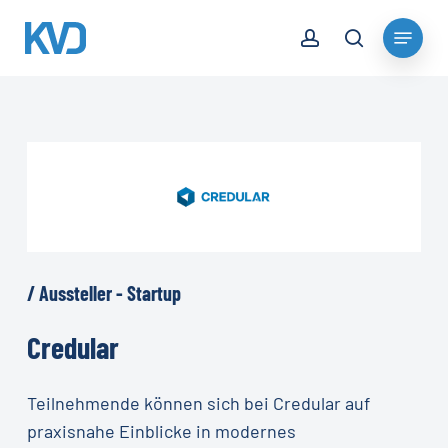
Skip
account
Menu
to
search
Close
main
Menu
content
/
Aussteller
-
Startup
Credular
Teilnehmende können sich bei Credular auf
praxisnahe Einblicke in modernes