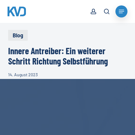
Skip
account
Menu
to
search
Close
main
Menu
content
Blog
Innere Antreiber: Ein weiterer
Schritt Richtung Selbstführung
14. August 2023