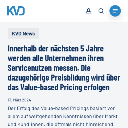
Skip
account
Menu
to
search
Close
main
Menu
content
KVD News
Innerhalb der nächsten 5 Jahre
werden alle Unternehmen ihren
Servicenutzen messen. Die
dazugehörige Preisbildung wird über
das Value-based Pricing erfolgen
13. März 2024
Der Erfolg des Value-based Pricings basiert vor
allem auf weitgehenden Kenntnissen über Markt
und Kund:innen, die oftmals nicht hinreichend