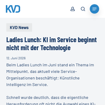
Skip
account
Menu
to
search
Close
main
Menu
content
KVD News
Ladies Lunch: KI im Service beginnt
nicht mit der Technologie
12. Juni 2026
Beim Ladies Lunch im Juni stand ein Thema im
Mittelpunkt, das aktuell viele Service-
Organisationen beschäftigt: Künstliche
Intelligenz im Service.
Schnell wurde deutlich, dass die eigentliche
Herausforderung oft nicht die Auswahl eines KI-