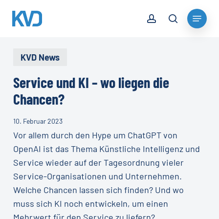
Skip
account
Menu
to
search
Close
main
Menu
content
KVD News
Service und KI – wo liegen die
Chancen?
10. Februar 2023
Vor allem durch den Hype um ChatGPT von
OpenAI ist das Thema Künstliche Intelligenz und
Service wieder auf der Tagesordnung vieler
Service-Organisationen und Unternehmen.
Welche Chancen lassen sich finden? Und wo
muss sich KI noch entwickeln, um einen
Mehrwert für den Service zu liefern?