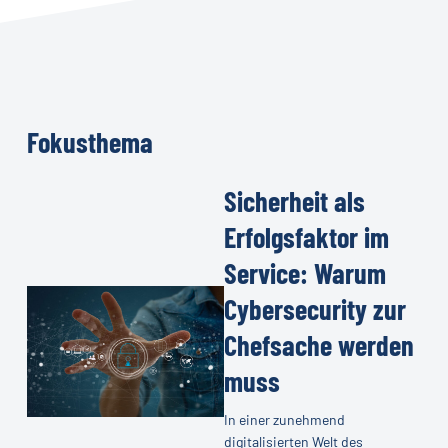
Fokusthema
Sicherheit als
Sicherheit
als
Erfolgsfaktor im
Erfolgsfaktor
Service: Warum
im
Sicherheit
Cybersecurity zur
Service:
als
Warum
Chefsache werden
Erfolgsfaktor
Cybersecurity
muss
im
zur
Service:
Chefsache
In einer zunehmend
Warum
digitalisierten Welt des