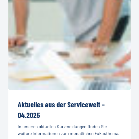
Aktuelles
aus
Aktuelles aus der Servicewelt –
der
04.2025
Servicewelt
In unseren aktuellen Kurzmeldungen finden Sie
–
weitere Informationen zum monatlichen Fokusthema.
04.2025