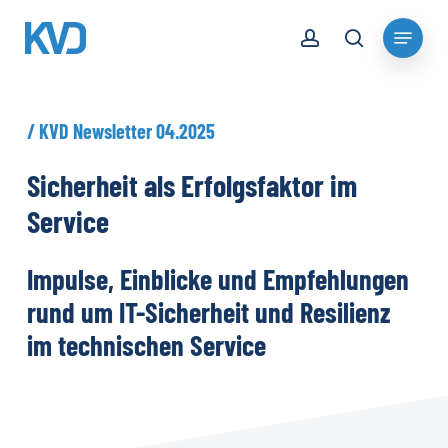
Skip
account
Menu
to
search
Close
main
Menu
content
/
KVD
Newsletter
04.2025
Sicherheit
als
Erfolgsfaktor
im
Service
Impulse,
Einblicke
und
Empfehlungen
rund
um
IT-Sicherheit
und
Resilienz
im
technischen
Service