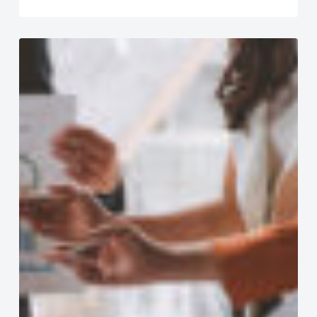
Fachwissen
&
Studien
–
04.2025