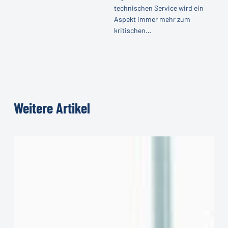
werden
technischen Service wird ein
Cybersecurity
muss
Aspekt immer mehr zum
zur
kritischen…
Chefsache
werden
muss
Weitere
Artikel
Aktuelles
aus
der
Servicewelt
–
04.2025