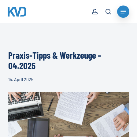
Skip
account
Menu
to
search
Close
main
Menu
content
Praxis-Tipps & Werkzeuge –
04.2025
15. April 2025