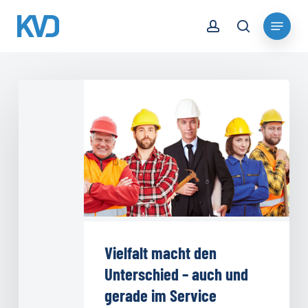
Skip
account
Menu
to
search
Close
main
Menu
content
Vielfalt
macht
den
Unterschied
–
auch
und
gerade
im
Vielfalt macht den
Service
Unterschied – auch und
gerade im Service