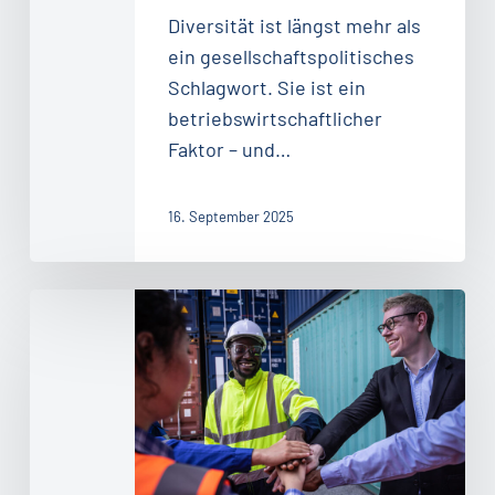
Diversität ist längst mehr als
ein gesellschaftspolitisches
Schlagwort. Sie ist ein
betriebswirtschaftlicher
Faktor – und…
16. September 2025
Führung
beginnt
im
Kopf
–
und
im