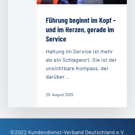
Herzen,
gerade
Führung beginnt im Kopf –
im
und im Herzen, gerade im
Service
Service
Haltung im Service ist mehr
als ein Schlagwort. Sie ist der
unsichtbare Kompass, der
darüber…
20. August 2025
©2022 Kundendienst-Verband Deutschland e.V.