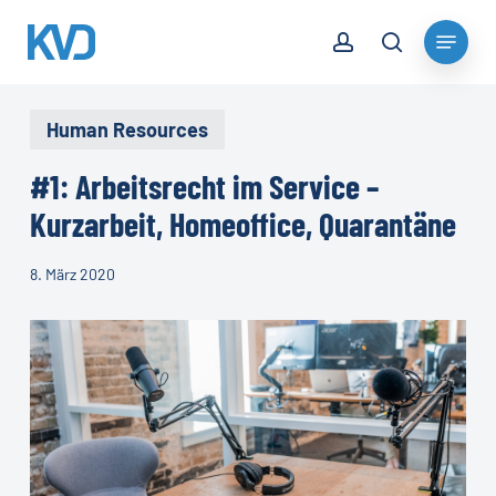
Skip
account
Menu
to
search
Close
main
Menu
content
Human Resources
#1: Arbeitsrecht im Service –
Kurzarbeit, Homeoffice, Quarantäne
8. März 2020