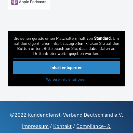
Sie sehen gerade einen Platzhalterinhalt von
Standard
. Um
auf den eigentlichen Inhalt zuzugreifen, klicken Sie auf den
Button unten. Bitte beachten Sie, dass dabei Daten an
Drittanbieter weitergegeben werden.
Inhalt entsperren
Weitere Informationen
©2022 Kundendienst-Verband Deutschland e.V.
Impressum
/
Kontakt
/
Compliance- &