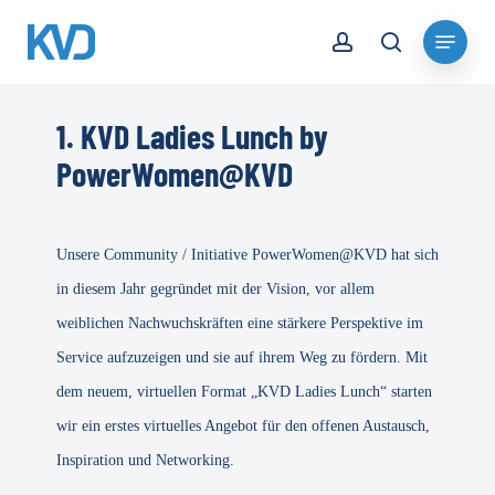
Skip
account
Menu
to
search
Close
main
Menu
content
1. KVD Ladies Lunch by
PowerWomen@KVD
Unsere Community / Initiative PowerWomen@KVD hat sich
in diesem Jahr gegründet mit der Vision, vor allem
weiblichen Nachwuchskräften eine stärkere Perspektive im
Service aufzuzeigen und sie auf ihrem Weg zu fördern. Mit
dem neuem, virtuellen Format „KVD Ladies Lunch“ starten
wir ein erstes virtuelles Angebot für den offenen Austausch,
Inspiration und Networking.