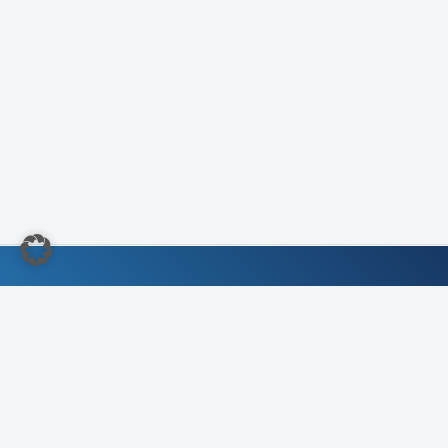
©2022 Kundendienst-Verband Deutschland e.V.
Impressum
/
Kontakt
/
Compliance- &
Kartellrechtliche Richtlinie
Datenschutz
/
Grundsätze der Datenverarbeitung