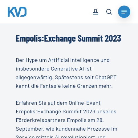
Skip
account
Menu
to
search
Close
main
Menu
content
Empolis:Exchange Summit 2023
Der Hype um Artificial Intelligence und
insbesondere Generative AI ist
allgegenwärtig. Spätestens seit ChatGPT
kennt die Fantasie keine Grenzen mehr.
Erfahren Sie auf dem Online-Event
Empolis:Exchange Summit 2023 unseres
Förderkreispartners Empolis am 28.
September, wie kundennahe Prozesse im
Service mittels AI revolutioniert und