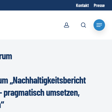
Kontakt
Presse
account
search
Menu
orum
um „Nachhaltigkeitsbericht
 – pragmatisch umsetzen,
“