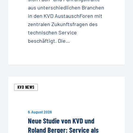
aus unterschiedlichen Branchen
in den KVD AustauschForen mit
zentralen Zukunftsfragen des
technischen Service
beschäftigt. Die…
Neue
KVD NEWS
Studie
von
KVD
6. August 2026
und
Neue Studie von KVD und
Roland
Roland Berger: Service als
Berger: