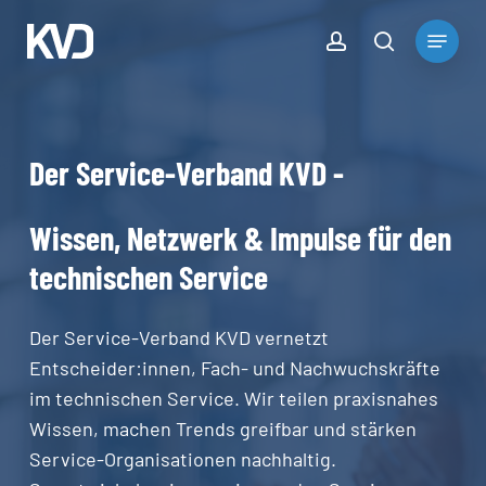
Skip
account
Menu
to
search
Close
main
Menu
content
Der
Service-Verband
KVD
-
Wissen,
Netzwerk
&
Impulse
für
den
technischen
Service
Der Service-Verband KVD vernetzt
Entscheider:innen, Fach- und Nachwuchskräfte
im technischen Service. Wir teilen praxisnahes
Wissen, machen Trends greifbar und stärken
Service-Organisationen nachhaltig.