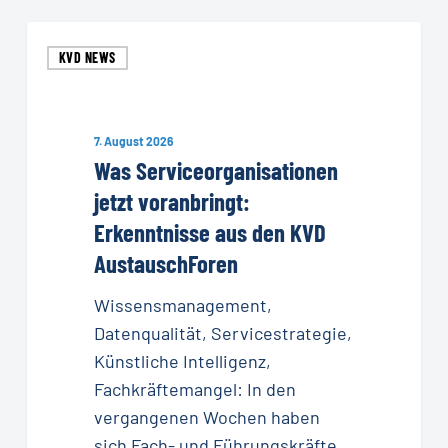
Was
KVD NEWS
Serviceorganisationen
jetzt
voranbringt:
7. August 2026
Erkenntnisse
Was Serviceorganisationen
aus
jetzt voranbringt:
den
Erkenntnisse aus den KVD
KVD
AustauschForen
AustauschForen
Wissensmanagement,
Datenqualität, Servicestrategie,
Künstliche Intelligenz,
Fachkräftemangel: In den
vergangenen Wochen haben
sich Fach- und Führungskräfte