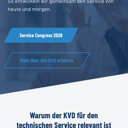
So entwickeln wir gemeinsam den Service von
heute und morgen.
Service Congress 2026
Mehr über den KVD erfahren
Warum
der
KVD
für
den
technischen
Service
relevant
ist