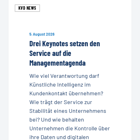
Drei
KVD NEWS
Keynotes
setzen
den
5. August 2026
Service
Drei Keynotes setzen den
auf
Service auf die
die
Managementagenda
Managementagenda
Wie viel Verantwortung darf
Künstliche Intelligenz im
Kundenkontakt übernehmen?
Wie trägt der Service zur
Stabilität eines Unternehmens
bei? Und wie behalten
Unternehmen die Kontrolle über
ihre Daten und digitalen