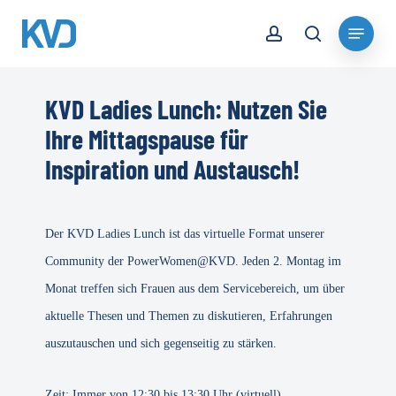
Skip
account
Menu
to
search
Close
main
Menu
content
KVD Ladies Lunch: Nutzen Sie
Ihre Mittagspause für
Inspiration und Austausch!
Der KVD Ladies Lunch ist das virtuelle Format unserer
Community der PowerWomen@KVD. Jeden 2. Montag im
Monat treffen sich Frauen aus dem Servicebereich, um über
aktuelle Thesen und Themen zu diskutieren, Erfahrungen
auszutauschen und sich gegenseitig zu stärken.
Zeit: Immer von 12:30 bis 13:30 Uhr (virtuell).