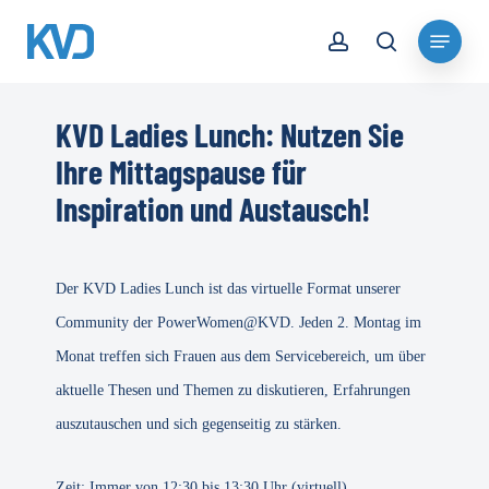
Skip
account
Menu
to
search
Close
main
Menu
content
KVD Ladies Lunch: Nutzen Sie
Ihre Mittagspause für
Inspiration und Austausch!
Der KVD Ladies Lunch ist das virtuelle Format unserer
Community der PowerWomen@KVD. Jeden 2. Montag im
Monat treffen sich Frauen aus dem Servicebereich, um über
aktuelle Thesen und Themen zu diskutieren, Erfahrungen
auszutauschen und sich gegenseitig zu stärken.
Zeit: Immer von 12:30 bis 13:30 Uhr (virtuell).