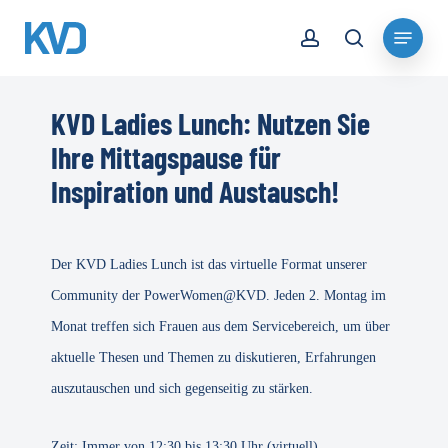
Skip
account
Menu
to
search
Close
main
Menu
content
KVD Ladies Lunch: Nutzen Sie
Ihre Mittagspause für
Inspiration und Austausch!
Der KVD Ladies Lunch ist das virtuelle Format unserer
Community der PowerWomen@KVD. Jeden 2. Montag im
Monat treffen sich Frauen aus dem Servicebereich, um über
aktuelle Thesen und Themen zu diskutieren, Erfahrungen
auszutauschen und sich gegenseitig zu stärken.
Zeit: Immer von 12:30 bis 13:30 Uhr (virtuell).