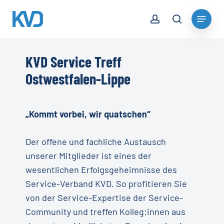
Skip
account
Menu
to
search
Close
main
Menu
content
KVD Service Treff
Ostwestfalen-Lippe
„Kommt vorbei, wir quatschen“
Der offene und fachliche Austausch
unserer Mitglieder ist eines der
wesentlichen Erfolgsgeheimnisse des
Service-Verband KVD. So profitieren Sie
von der Service-Expertise der Service-
Community und treffen Kolleg:innen aus