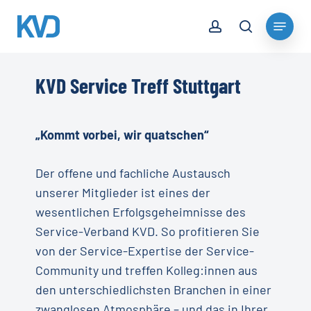
Skip
account
Menu
to
search
Close
main
Menu
content
KVD Service Treff Stuttgart
„Kommt vorbei, wir quatschen“
Der offene und fachliche Austausch
unserer Mitglieder ist eines der
wesentlichen Erfolgsgeheimnisse des
Service-Verband KVD. So profitieren Sie
von der Service-Expertise der Service-
Community und treffen Kolleg:innen aus
den unterschiedlichsten Branchen in einer
zwanglosen Atmosphäre – und das in Ihrer