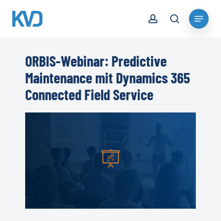
Skip
account
Menu
to
search
Close
main
Menu
content
ORBIS-Webinar: Predictive
Maintenance mit Dynamics 365
Connected Field Service