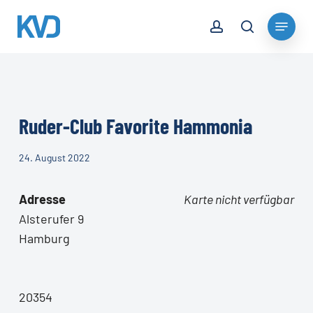
Skip
account
Menu
to
search
Close
main
Menu
content
Ruder-Club Favorite Hammonia
24. August 2022
Adresse
Karte nicht verfügbar
Alsterufer 9
Hamburg
20354