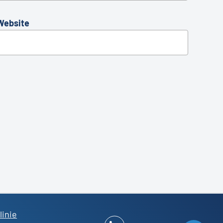
Website
linie