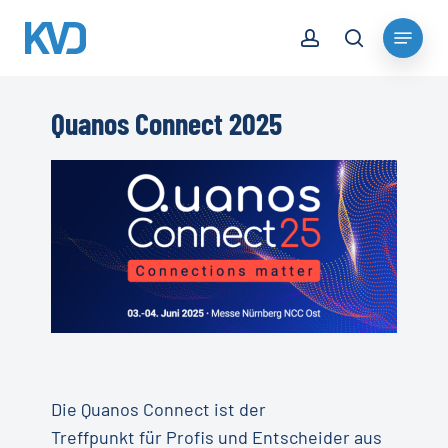
Skip
account
Menu
to
search
Close
main
Menu
content
Quanos Connect 2025
Die Quanos Connect ist der
Treffpunkt für Profis und Entscheider aus