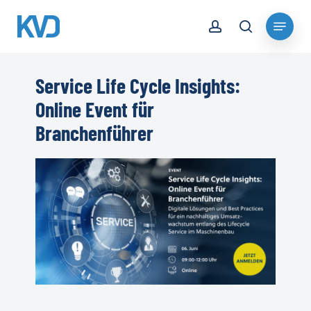
Skip
account
Menu
to
search
Close
main
Menu
content
Service Life Cycle Insights:
Online Event für
Branchenführer