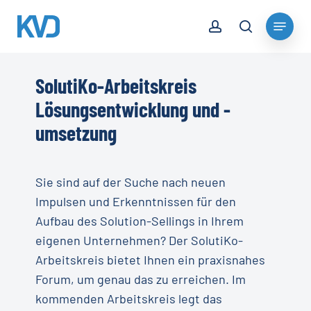
Skip
account
Menu
to
search
Close
main
Menu
content
SolutiKo-Arbeitskreis
Lösungsentwicklung und -
umsetzung
Sie sind auf der Suche nach neuen
Impulsen und Erkenntnissen für den
Aufbau des Solution-Sellings in Ihrem
eigenen Unternehmen? Der SolutiKo-
Arbeitskreis bietet Ihnen ein praxisnahes
Forum, um genau das zu erreichen. Im
kommenden Arbeitskreis legt das