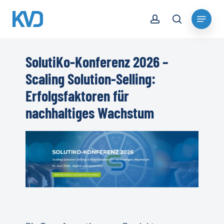
Skip
account
Menu
to
search
Close
main
Menu
content
SolutiKo-Konferenz 2026 –
Scaling Solution-Selling:
Erfolgsfaktoren für
nachhaltiges Wachstum