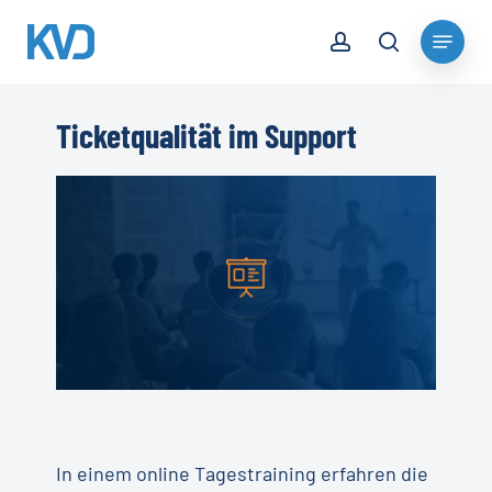
Skip
account
Menu
to
search
Close
main
Menu
content
Ticketqualität im Support
In einem online Tagestraining erfahren die